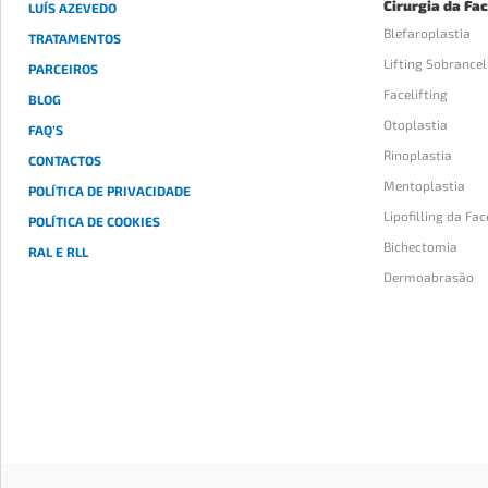
Cirurgia da Fa
LUÍS AZEVEDO
Blefaroplastia
TRATAMENTOS
Lifting Sobrance
PARCEIROS
Facelifting
BLOG
Otoplastia
FAQ’S
Rinoplastia
CONTACTOS
Mentoplastia
POLÍTICA DE PRIVACIDADE
Lipofilling da Fac
POLÍTICA DE COOKIES
Bichectomia
RAL E RLL
Dermoabrasão