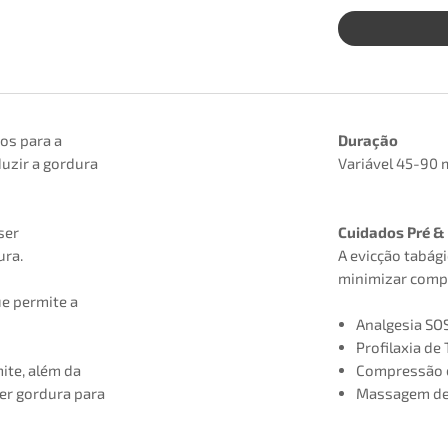
os para a
Duração
duzir a gordura
Variável 45-90 
ser
Cuidados Pré &
ura.
A evicção tabág
minimizar comp
ue permite a
Analgesia SO
Profilaxia de
ite, além da
Compressão e
er gordura para
Massagem de 